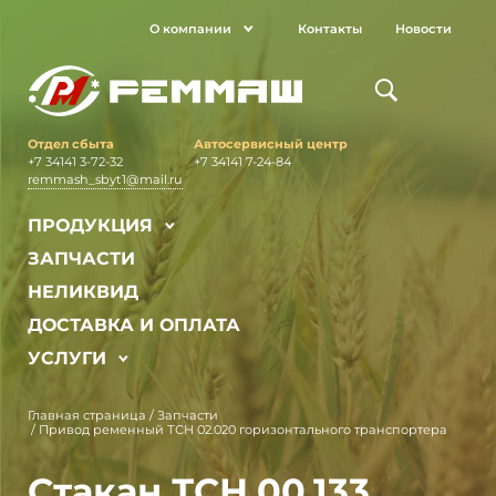
О компании
Контакты
Новости
Отдел сбыта
Автосервисный центр
+7 34141 3-72-32
+7 34141 7-24-84
remmash_sbyt1@mail.ru
ПРОДУКЦИЯ
ЗАПЧАСТИ
НЕЛИКВИД
ДОСТАВКА И ОПЛАТА
УСЛУГИ
Главная страница
/
Запчасти
/
Привод ременный ТСН 02.020 горизонтального транспортера
Стакан ТСН.00.133